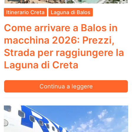
Atene
Itinerario Creta
Laguna di Balos
Come arrivare a Balos in
macchina 2026: Prezzi,
Strada per raggiungere la
Laguna di Creta
Come
Continua a leggere
arrivare
a
Balos
in
macchina