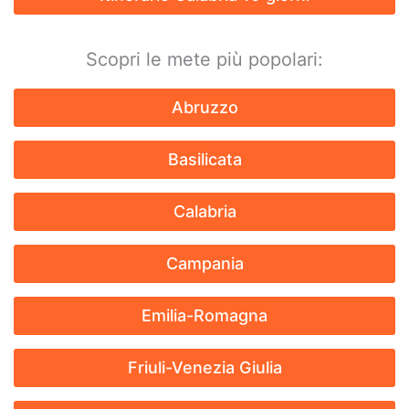
Scopri le mete più popolari:
Abruzzo
Basilicata
Calabria
Campania
Emilia-Romagna
Friuli-Venezia Giulia