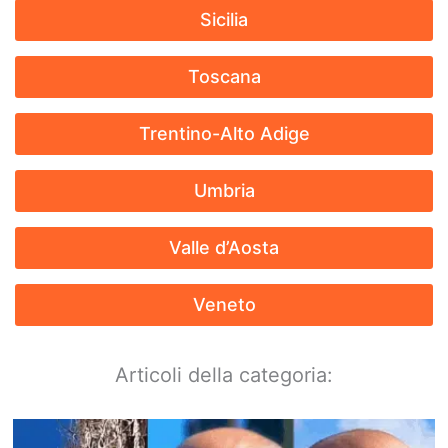
Sicilia
Toscana
Trentino-Alto Adige
Umbria
Valle d’Aosta
Veneto
Articoli della categoria: