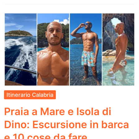
a
Creta:
Come
arrivare
da
Kissamos
e
La
Chania
Itinerario Calabria
Praia a Mare e Isola di
Dino: Escursione in barca
e 10 cose da fare