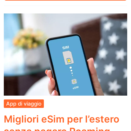
arrivare
a
Creta
in
aereo
dall’Italia:
Guida
2026
App di viaggio
Migliori eSim per l’estero