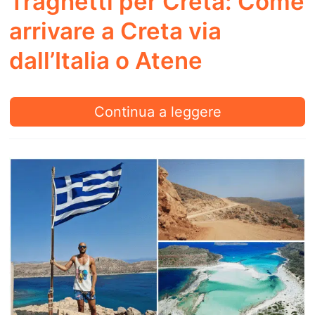
Traghetti per Creta: Come
da
arrivare a Creta via
fare
dall’Italia o Atene
Traghetti
Continua a leggere
per
Creta:
Come
arrivare
a
Creta
via
dall’Italia
o