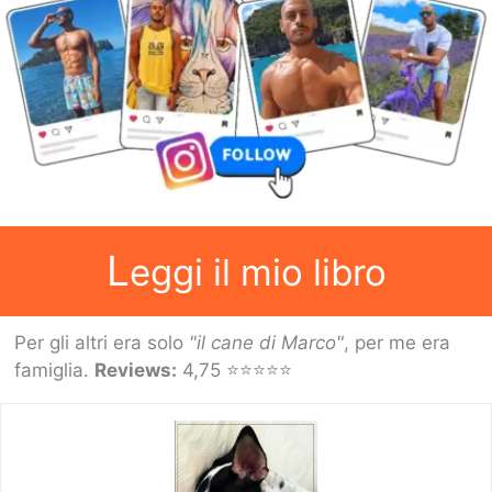
prezzi
e
orari
L
eggi il mio libro
Per gli altri era solo
"il cane di Marco"
, per me era
famiglia.
Reviews:
4,75 ⭐⭐⭐⭐⭐